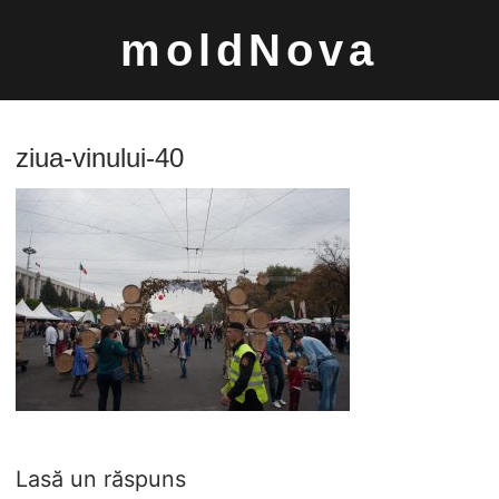
Sari
moldNova
la
conținut
ziua-vinului-40
Caută
după:
Lasă un răspuns