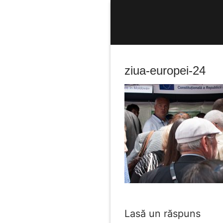
Sari
la
conținut
ziua-europei-24
Caută
după:
Lasă un răspuns