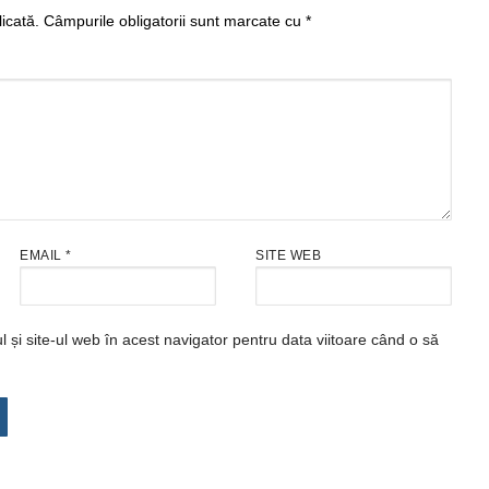
icată.
Câmpurile obligatorii sunt marcate cu
*
EMAIL
*
SITE WEB
și site-ul web în acest navigator pentru data viitoare când o să