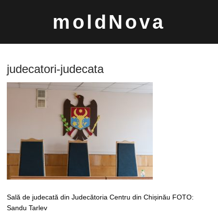
Sari
moldNova
la
conținut
judecatori-judecata
Caută
după:
Sală de judecată din Judecătoria Centru din Chișinău FOTO:
Sandu Tarlev