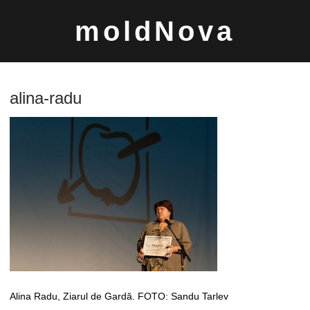
Sari
moldNova
la
conținut
alina-radu
Caută
după:
Alina Radu, Ziarul de Gardă. FOTO: Sandu Tarlev