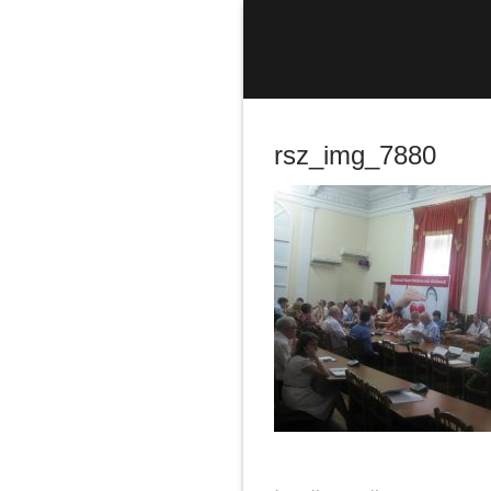
Sari
la
conținut
rsz_img_7880
Caută
după: