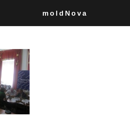
moldNova