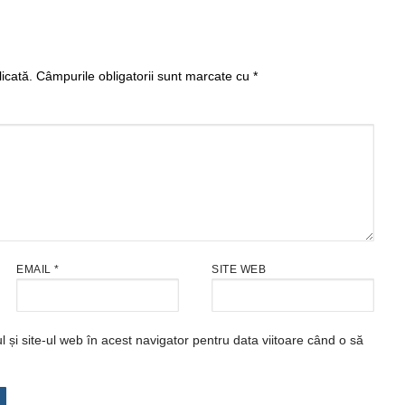
icată.
Câmpurile obligatorii sunt marcate cu
*
EMAIL
*
SITE WEB
și site-ul web în acest navigator pentru data viitoare când o să