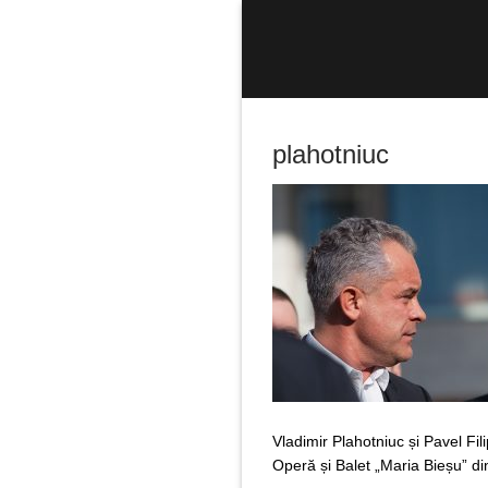
Sari
la
conținut
plahotniuc
Caută
după:
Vladimir Plahotniuc și Pavel Fil
Operă și Balet „Maria Bieșu” d