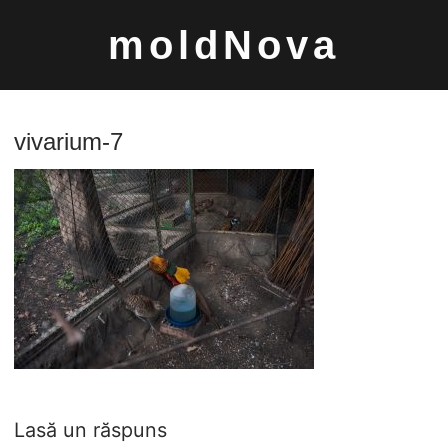
Sari
moldNova
la
conținut
vivarium-7
Caută
după:
Lasă un răspuns