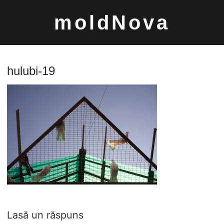
Sari
moldNova
la
conținut
hulubi-19
Caută
după:
Lasă un răspuns