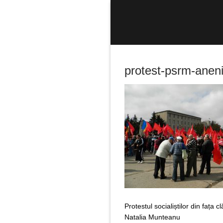
Sari
la
conținut
protest-psrm-aneni
Caută
după:
Protestul socialiștilor din fața 
Natalia Munteanu