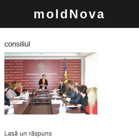
Sari
moldNova
la
conținut
consiliul
Caută
după:
Lasă un răspuns