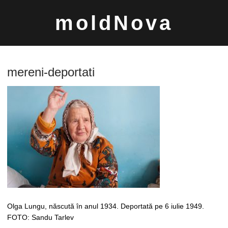
Sari
moldNova
la
conținut
mereni-deportati
Caută
după:
Olga Lungu, născută în anul 1934. Deportată pe 6 iulie 1949.
FOTO: Sandu Tarlev