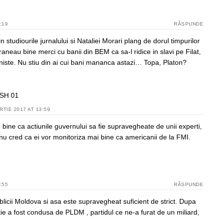
:19
RĂSPUNDE
din studiourile jurnalului si Nataliei Morari plang de dorul timpurilor
hraneau bine merci cu banii din BEM ca sa-l ridice in slavi pe Filat,
iniste. Nu stiu din ai cui bani mananca astazi… Topa, Platon?
SH 01
RTIE 2017 AT 13:59
 bine ca actiunile guvernului sa fie supravegheate de unii experti,
nu cred ca ei vor monitoriza mai bine ca americanii de la FMI.
:55
RĂSPUNDE
icii Moldova si asa este supravegheat suficient de strict. Dupa
tie a fost condusa de PLDM , partidul ce ne-a furat de un miliard,