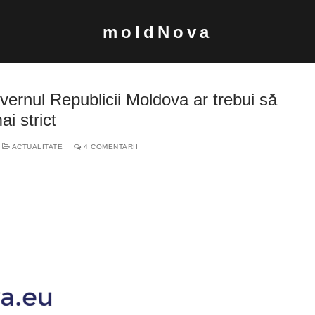
moldNova
Guvernul Republicii Moldova ar trebui să
i strict
ACTUALITATE
4 COMENTARII