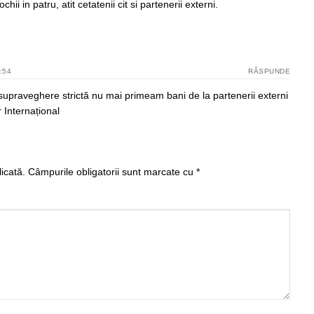
chii in patru, atit cetatenii cit si partenerii externi.
:54
RĂSPUNDE
supraveghere strictă nu mai primeam bani de la partenerii externi
 Internațional
icată.
Câmpurile obligatorii sunt marcate cu
*