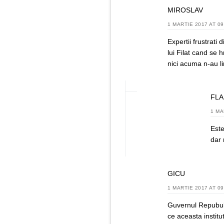
MIROSLAV
1 MARTIE 2017 AT 09
Expertii frustrati 
lui Filat cand se 
nici acuma n-au l
FLA
1 MA
Este
dar 
GICU
1 MARTIE 2017 AT 09
Guvernul Repububl
ce aceasta institu