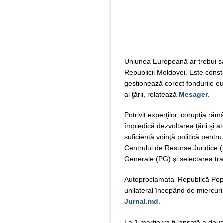
Uniunea Europeană ar trebui să 
Republicii Moldovei. Este const
gestionează corect fondurile e
al ţării, relatează
Mesager
.
Potrivit experţilor, corupţia răm
împiedică dezvoltarea ţării şi at
suficientă voinţă politică pentr
Centrului de Resurse Juridice
Generale (PG) şi selectarea tra
Autoproclamata ‘Republică Popu
unilateral începând de miercuri
Jurnal.md
.
La 1 martie va fi lansată a dou