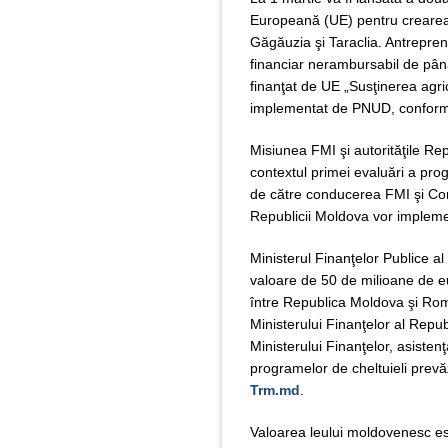
Europeană (UE) pentru crearea no
Găgăuzia şi Taraclia. Antrepreno
financiar nerambursabil de până
finanţat de UE „Susţinerea agric
implementat de PNUD, confor
Misiunea FMI şi autorităţile Rep
contextul primei evaluări a pr
de către conducerea FMI şi Consil
Republicii Moldova vor impleme
Ministerul Finanţelor Publice a
valoare de 50 de milioane de eu
între Republica Moldova şi Româ
Ministerului Finanţelor al Repu
Ministerului Finanţelor, asistenţ
programelor de cheltuieli prev
Trm.md
.
Valoarea leului moldovenesc e