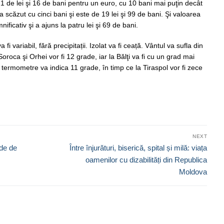
21 de lei şi 16 de bani pentru un euro, cu 10 bani mai puţin decât
a scăzut cu cinci bani şi este de 19 lei şi 99 de bani. Şi valoarea
ficativ şi a ajuns la patru lei şi 69 de bani.
fi variabil, fără precipitații. Izolat va fi ceață. Vântul va sufla din
oroca şi Orhei vor fi 12 grade, iar la Bălţi va fi cu un grad mai
 termometre va indica 11 grade, în timp ce la Tiraspol vor fi zece
NEXT
Next
de de
Între înjurături, biserică, spital și milă: viața
post:
oamenilor cu dizabilități din Republica
Moldova