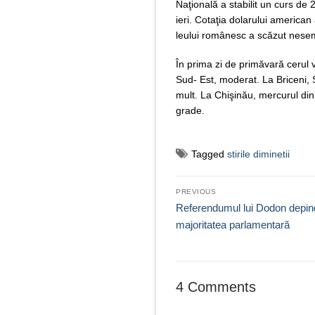
Naţională a stabilit un curs de 
ieri. Cotaţia dolarului american 
leului românesc a scăzut nesemni
În prima zi de primăvară cerul va 
Sud- Est, moderat. La Briceni, S
mult. La Chişinău, mercurul din
grade.
Tagged
stirile diminetii
Navigare
PREVIOUS
în
Previous
Referendumul lui Dodon depin
post:
majoritatea parlamentară
articole
4 Comments