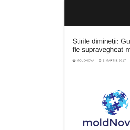
Sari
la
conținut
Știrile dimineții: 
fie supravegheat ma
MOLDNOVA
1 MARTIE 2017
Caută
după: