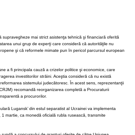
supravegheze mai strict asistenţa tehnică şi financiară oferită
atarea unui grup de experţi care consideră că autorităţile nu
uropene şi că reformele mimate pun în pericol parcursul european
âne a fi principala cauză a crizelor politice şi economice, care
ragerea investitorilor străini. Aceştia consideră că nu există
u reformarea sistemului judecătoresc. În acest sens, reprezentanţii
 (CRJM) recomandă reorganizarea completă a Procuraturii
nsparentă a procurorilor.
lară Lugansk’ din estul separatist al Ucrainei va implementa
, 1 martie, ca monedă oficială rubla rusească, transmite
a rundă a concursului de granturi oferite de către Uniunea