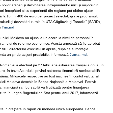
ilor afaceri şi dezvoltarea întreprinderilor mici şi mijlocii din
ri începători şi cu experienţă din regiune pot obţine ajutor
 la 18 mii 400 de euro per proiect selectat, graţie programului
ulturii şi dezvoltării rurale în UTA Găgăuzia şi Taraclia” (SARD),
m
Trm.md
.
ublicii Moldova au ajuns la un acord la nivel de personal în
ogramului de reforme economice. Acesta urmează să fie aprobat
iul directorilor executivi în aprilie, după ce autorităţile
nta un şir de acţiuni prealabile, informează
Jurnal.md
.
l României a efectuat pe 27 februarie eliberarea tranşei a doua, în
ro, în baza Acordului privind asistenţa financiară rambursabilă
nia. Mijloacele respective au fost înscrise în contul valutar al
blicii Moldova deschis în Banca Naţională a Moldovei. Potrivit
a financiară rambursabilă va fi utilizată pentru finanţarea
ăzute în Legea Bugetului de Stat pentru anul 2017, informează
ste în creştere în raport cu moneda unică europeană. Banca