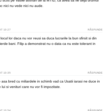
u scos pe Vasile Botnari de la MTID, ca avea sa fie deja drumul
uc nici nu vede nici nu aude.
AT 10:27
RĂSPUNDE
locul lor daca nu vor reusi sa duca lucrarile la bun sfirsit si din
erde bani. Filip a demonstrat nu o data ca nu este tolerant in
AT 10:35
RĂSPUNDE
 asa bred cu miliardele in schimb vad ca Usatii iarasi ne duce in
 lui si venituri care nu vor fi impozitate.
AT 10:54
RĂSPUNDE