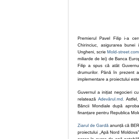
Premierul Pavel Filip i-a cerut
Chirinciuc, asigurarea bunei 
Ungheni, scrie
Mold-street.co
miliarde de lei) de Banca Eur
Filip a spus că atât Guvernul
drumurilor. Până în prezent au
implementare a proiectului est
Guvernul a inițiat negocieri 
relatează
Adevărul.md
. Astfel
Băncii Mondiale după aproba
finanțare pentru Republica Mol
Ziarul de Gardă
anunță că BERD
proiectului „Apă Nord Mol­do­va”.