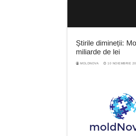
Sari
la
conținut
Știrile dimineții: M
miliarde de lei
MOLDNOVA
10 NOIEMBRIE 2
Caută
după: