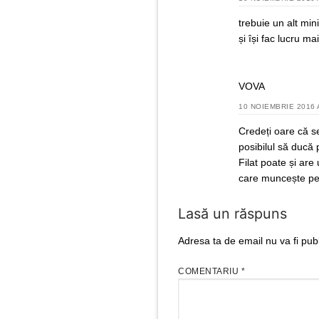
trebuie un alt min
și își fac lucru m
VOVA
10 NOIEMBRIE 2016 
Credeți oare că se
posibilul să ducă 
Filat poate și are
care muncește pen
Lasă un răspuns
Adresa ta de email nu va fi publ
COMENTARIU
*