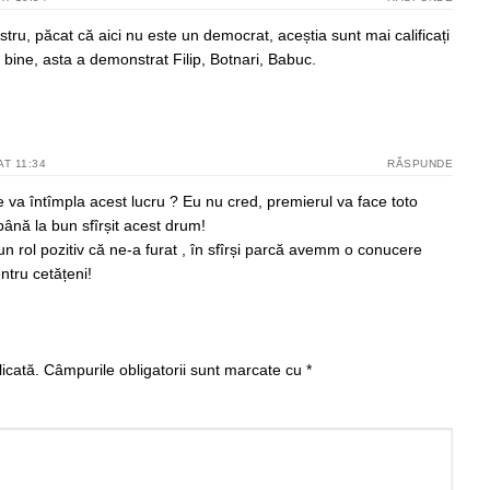
istru, păcat că aici nu este un democrat, aceștia sunt mai calificați
ai bine, asta a demonstrat Filip, Botnari, Babuc.
AT 11:34
RĂSPUNDE
 va întîmpla acest lucru ? Eu nu cred, premierul va face toto
până la bun sfîrșit acest drum!
 un rol pozitiv că ne-a furat , în sfîrși parcă avemm o conucere
tru cetățeni!
icată.
Câmpurile obligatorii sunt marcate cu
*