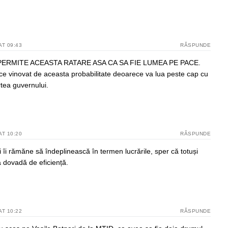
AT 09:43
RĂSPUNDE
 PERMITE ACEASTA RATARE ASA CA SA FIE LUMEA PE PACE.
ce vinovat de aceasta probabilitate deoarece va lua peste cap cu
tea guvernului.
AT 10:20
RĂSPUNDE
i îi rămăne să îndeplinească în termen lucrările, sper că totuși
da dovadă de eficiență.
AT 10:22
RĂSPUNDE