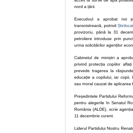
acces la sur­se de apă pota­bi­lă
nord a țării.
Executivul a aprobat noi po
transnistreană, potrivit
Știriloc
provizoriu, până la 31 decem
petroliere introduse prin punc
urma solicitărilor agenților eco
Cabinetul de miniștri a aprobat
privind protecția copiilor aflaț
prevede tragerea la răspundere
educație a copilului, iar copii,
sau moral cauzat de aplicarea f
Președintele Partidului Reform
pentru alegerile în Senatul Rom
România (ALDE), scrie agenți
11 decembrie curent.
Liderul Partidului Nostru Renato