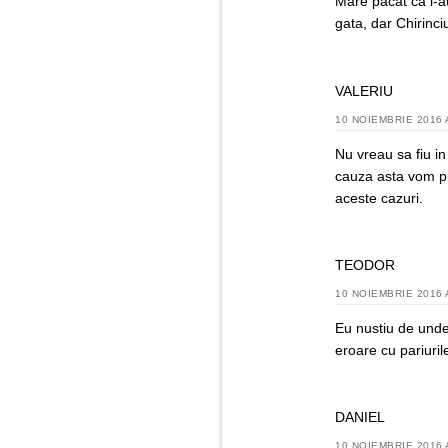
Mare păcat că l-a
gata, dar Chirinci
VALERIU
10 NOIEMBRIE 2016 
Nu vreau sa fiu in 
cauza asta vom pi
aceste cazuri.
TEODOR
10 NOIEMBRIE 2016 
Eu nustiu de unde
eroare cu pariurile
DANIEL
10 NOIEMBRIE 2016 