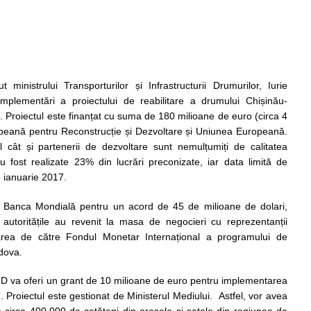
 ministrului Transporturilor și Infrastructurii Drumurilor, Iurie
implementări a proiectului de reabilitare a drumului Chișinău-
m
. Proiectul este finanțat cu suma de 180 milioane de euro (circa 4
opeană pentru Reconstrucție și Dezvoltare și Uniunea Europeană.
 cât și partenerii de dezvoltare sunt nemulțumiți de calitatea
 fost realizate 23% din lucrări preconizate, iar data limită de
e ianuarie 2017.
cu Banca Mondială pentru un acord de 45 de milioane de dolari,
, autoritățile au revenit la masa de negocieri cu reprezentanții
rea de către Fondul Monetar Internațional a programului de
dova.
 va oferi un grant de 10 milioane de euro pentru implementarea
 Proiectul este gestionat de Minis­te­rul Mediu­lui. Astfel, vor avea