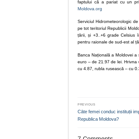
faptului că a pariat cu un p
Moldova.org
Serviciul Hidrometeorologic de 
pe tot teritoriul Republicii Mo
țării, și +3..+6 grade Celsius 
pentru raionale de sud-est al țăr
Banca Națională a Moldovei a st
euro – de 21.97 de lei. Hrivna 
cu 4.87, rubla rusească – cu 0.3
Navigare
PREVIOUS
în
Previous
Câte femei conduc instituții im
post:
Republica Moldova?
articole
7 Comments