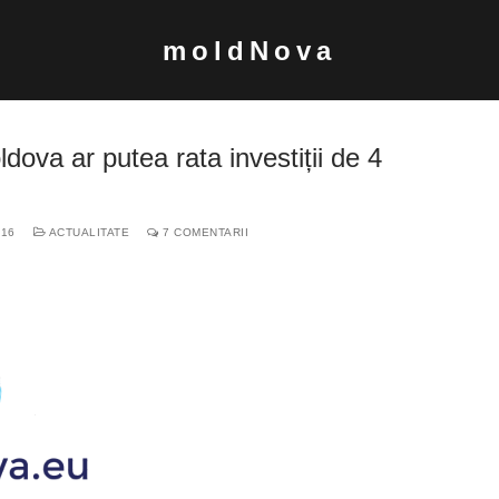
moldNova
oldova ar putea rata investiții de 4
016
ACTUALITATE
7 COMENTARII