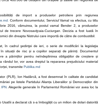
 cir­ca 400.000 de cetă­țe­ni din ora­șe­le și sate­le din regiu­nea de
sibilități de import a produselor petroliere prin regiunea
ale.md.
Conform documentului, Serviciul Vamal va efectua, cu titlu
brie 2016, vămuirea, la postul vamal Bender 2, a produselor
tul de trecere Novosaviţcaia-Cuciurgan. Decizia a fost luată în
nomici din dreapta Nistrului care importă de către de combustibil.
, în cadrul şedinţei de ieri, o serie de modificări la legislaţia
i în situații de risc și a copiilor separați de părinți. Documentul
 a părinților pentru neîndeplinirea obligațiilor de creștere și
 la rândul lor, vor avea dreptul la repararea prejudiciului material
orței, transmite
Publika.md
ator (PLR), Ion Hadârcă, a fost desemnat în calitate de candidat
âniei pe listele Partidului Alianța Liberalilor și Democraților din
a
IPN
. Alegerile generale în Parlamentul României vor avea loc la
 Usatîii a declarat că s-a îmbogățit cu un milion de dolari datorită