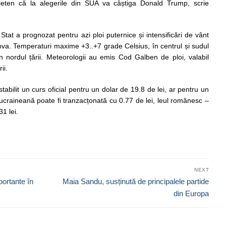
rieten că la alegerile din SUA va câștiga Donald Trump, scrie
Stat a prognozat pentru azi ploi puternice și intensificări de vânt
ldova. Temperaturi maxime +3..+7 grade Celsius, în centrul și sudul
în nordul țării. Meteorologii au emis Cod Galben de ploi, valabil
ii.
abilit un curs oficial pentru un dolar de 19.8 de lei, ar pentru un
ucraineană poate fi tranzacțonată cu 0.77 de lei, leul românesc –
1 lei.
NEXT
Next
portante în
Maia Sandu, susținută de principalele partide
post:
din Europa