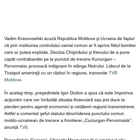
Vadim Krasnoselski acuză Republica Moldova şi Ucraina de faptul
că prin instituirea controlului vamal comun ar fi aprins fitilul bombei
care ar putea exploda. Decizia Chişinăului şi Kievului de a pune
capăt contrabandei pe la punctul de trecere Kuciurgan –
Pervomaisc provoacă indignare în stânga Nistrului. Liderul de la
Tiraspol ameninţă cu un război în regiune, transmite
TVR
Moldova.
În acelaşi timp, preşedintele Igor Dodon a spus că este împotriva
acţiunilor care vor înrăutăți situația financiară sau pot duce la
pierderi pentru agenții economici și cetățenii regiunii transnistrene.
Astfel a comentat şeful statului deschiderea punctului comun
moldo-ucrainean de trecere a frontierei „Cuciurgan-Pervomaisk”,
anunță
TV8.