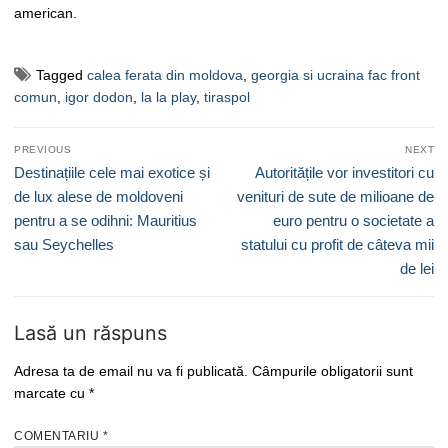
american.
Tagged
calea ferata din moldova
,
georgia si ucraina fac front
comun
,
igor dodon
,
la la play
,
tiraspol
Navigare
PREVIOUS
NEXT
în
Previous
Next
Destinațiile cele mai exotice și
Autoritățile vor investitori cu
articole
post:
post:
de lux alese de moldoveni
venituri de sute de milioane de
pentru a se odihni: Mauritius
euro pentru o societate a
sau Seychelles
statului cu profit de câteva mii
de lei
Lasă un răspuns
Adresa ta de email nu va fi publicată.
Câmpurile obligatorii sunt
marcate cu
*
COMENTARIU
*