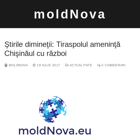
Sari
moldNova
la
conținut
Ştirile dimineţii: Tiraspolul ameninţă
Chişinăul cu război
MOLDNOVA
19 IULIE 2017
ACTUALITATE
0 COMENTARII
Caută
după: