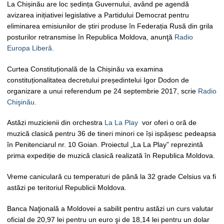
La Chișinău are loc ședința Guvernului, având pe agendă
avizarea inițiativei legislative a Partidului Democrat pentru
eliminarea emisiunilor de știri produse în Federația Rusă din grila
posturilor retransmise în Republica Moldova, anunţă
Radio
Europa Liberă.
Curtea Constituțională de la Chișinău va examina
constituționalitatea decretului președintelui Igor Dodon de
organizare a unui referendum pe 24 septembrie 2017, scrie
Radio
Chişinău.
Astăzi muzicienii din orchestra
La La Play
vor oferi o oră de
muzică clasică pentru 36 de tineri minori ce își ispășesc pedeapsa
în Penitenciarul nr. 10 Goian. Proiectul „La La Play” reprezintă
prima expediție de muzică clasică realizată în Republica Moldova.
Vreme caniculară cu temperaturi de până la 32 grade Celsius va fi
astăzi pe teritoriul Republicii Moldova.
Banca Naţională a Moldovei a sabilit pentru astăzi un curs valutar
oficial de 20,97 lei pentru un euro şi de 18,14 lei pentru un dolar