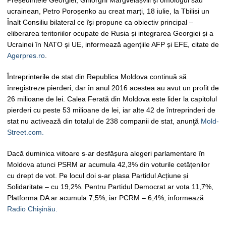
Președintele Georgiei, Ghiorghi Margvelașvili și omologul său
ucrainean, Petro Poroșenko au creat marți, 18 iulie, la Tbilisi un
Înalt Consiliu bilateral ce își propune ca obiectiv principal –
eliberarea teritoriilor ocupate de Rusia și integrarea Georgiei și a
Ucrainei în NATO și UE, informează agențiile AFP și EFE, citate de
Agerpres.ro
.
Întreprinterile de stat din Republica Moldova continuă să
înregistreze pierderi, dar în anul 2016 acestea au avut un profit de
26 milioane de lei. Calea Ferată din Moldova este lider la capitolul
pierderi cu peste 53 milioane de lei, iar alte 42 de întreprinderi de
stat nu activează din totalul de 238 companii de stat, anunţă
Mold-
Street.com.
Dacă duminica viitoare s-ar desfășura alegeri parlamentare în
Moldova atunci PSRM ar acumula 42,3% din voturile cetățenilor
cu drept de vot. Pe locul doi s-ar plasa Partidul Acțiune și
Solidaritate – cu 19,2%. Pentru Partidul Democrat ar vota 11,7%,
Platforma DA ar acumula 7,5%, iar PCRM – 6,4%, informează
Radio Chişinău.