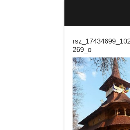
Sari
la
conținut
rsz_17434699_10
269_o
Caută
după: