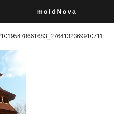
moldNova
210195478661683_2764132369910711