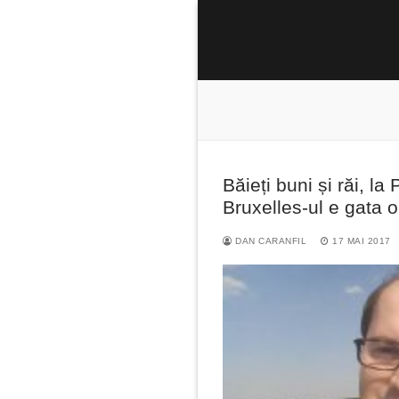
Sari
la
conținut
Băieți buni și răi, l
Caută
Bruxelles-ul e gata
după:
DAN CARANFIL
17 MAI 2017