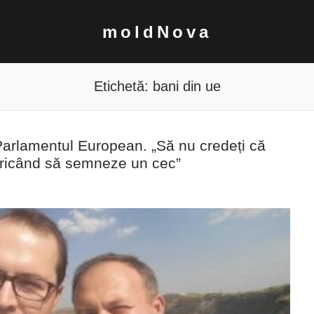
moldNova
Etichetă:
bani din ue
a Parlamentul European. „Să nu credeți că
 oricând să semneze un cec”