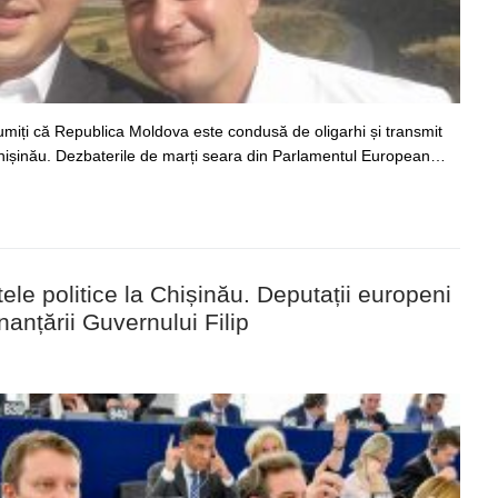
umiți că Republica Moldova este condusă de oligarhi și transmit
hișinău. Dezbaterile de marți seara din Parlamentul European…
tele politice la Chișinău. Deputații europeni
inanțării Guvernului Filip