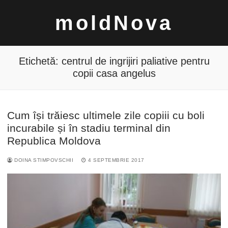
Sari
moldNova
la
conținut
Etichetă:
centrul de ingrijiri paliative pentru
copii casa angelus
Caută
Cum își trăiesc ultimele zile copiii cu boli
după:
incurabile și în stadiu terminal din
Republica Moldova
DOINA STIMPOVSCHII
4 SEPTEMBRIE 2017