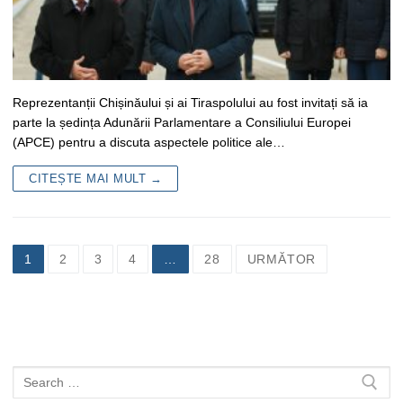
Reprezentanții Chișinăului și ai Tiraspolului au fost invitați să ia
parte la ședința Adunării Parlamentare a Consiliului Europei
(APCE) pentru a discuta aspectele politice ale…
CITEȘTE MAI MULT →
Navigare
1
2
3
4
…
28
URMĂTOR
în
articole
Caută
după: