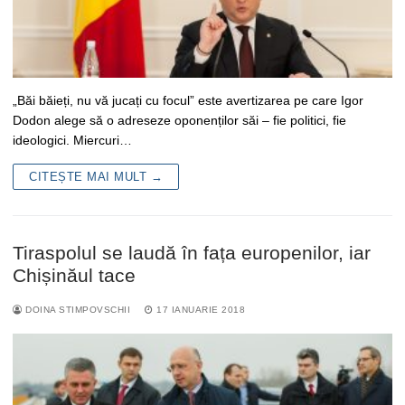
„Băi băieți, nu vă jucați cu focul” este avertizarea pe care Igor
Dodon alege să o adreseze oponenților săi – fie politici, fie
ideologici. Miercuri…
CITEȘTE MAI MULT →
Tiraspolul se laudă în fața europenilor, iar
Chișinăul tace
DOINA STIMPOVSCHII
17 IANUARIE 2018