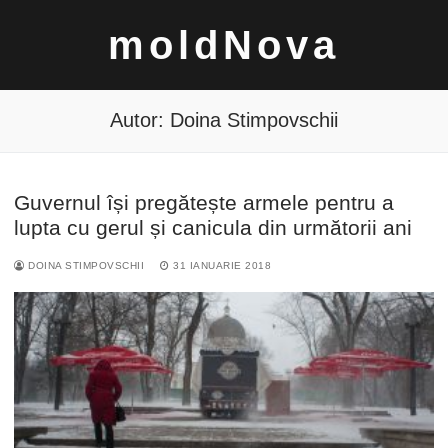
Sari
moldNova
la
conținut
Autor:
Doina Stimpovschii
Guvernul își pregătește armele pentru a
Caută
lupta cu gerul și canicula din următorii ani
după:
DOINA STIMPOVSCHII
31 IANUARIE 2018