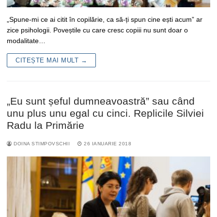
„Spune-mi ce ai citit în copilărie, ca să-ți spun cine ești acum” ar
zice psihologii. Poveștile cu care cresc copiii nu sunt doar o
modalitate…
CITEȘTE MAI MULT →
„Eu sunt șeful dumneavoastră” sau când
unu plus unu egal cu cinci. Replicile Silviei
Radu la Primărie
DOINA STIMPOVSCHII
26 IANUARIE 2018