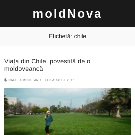
Sari
moldNova
la
conținut
Etichetă:
chile
Viața din Chile, povestită de o
Caută
moldoveancă
după:
NATALIA MUNTEANU
3 AUGUST 2016