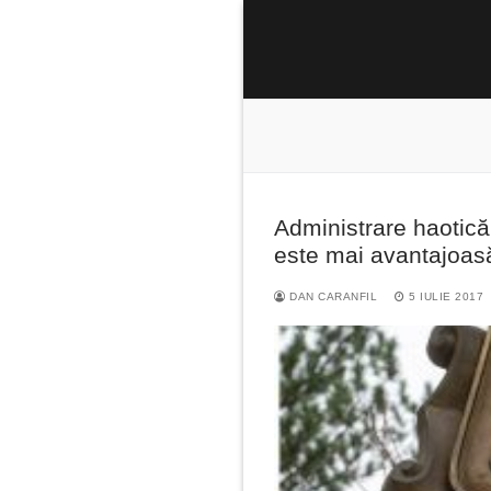
Sari
la
conținut
Administrare haotic
Caută
este mai avantajoas
după:
DAN CARANFIL
5 IULIE 2017