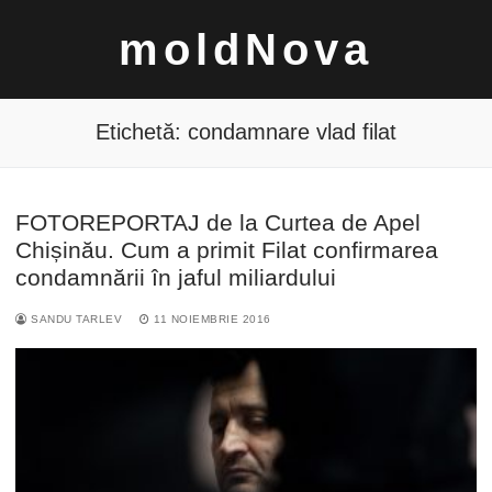
Sari
moldNova
la
conținut
Etichetă:
condamnare vlad filat
FOTOREPORTAJ de la Curtea de Apel
Caută
Chișinău. Cum a primit Filat confirmarea
după:
condamnării în jaful miliardului
SANDU TARLEV
11 NOIEMBRIE 2016