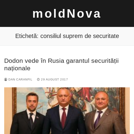
Sari
moldNova
la
conținut
Etichetă:
consiliul suprem de securitate
Dodon vede în Rusia garantul securității
Caută
naționale
după:
DAN CARANFIL
29 AUGUST 2017