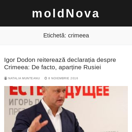
Sari
moldNova
la
conținut
Etichetă:
crimeea
Igor Dodon reiterează declarația despre
Caută
Crimeea: De facto, aparține Rusiei
după:
NATALIA MUNTEANU
8 NOIEMBRIE 2016