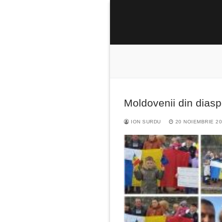
Sari
la
conținut
Moldovenii din diasp
Caută
după:
ION SURDU
20 NOIEMBRIE 2