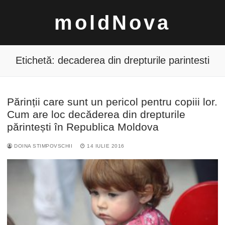
Sari
moldNova
la
conținut
Etichetă:
decaderea din drepturile parintesti
Părinții care sunt un pericol pentru copiii lor.
Caută
Cum are loc decăderea din drepturile
după:
părintești în Republica Moldova
DOINA STIMPOVSCHII
14 IULIE 2016