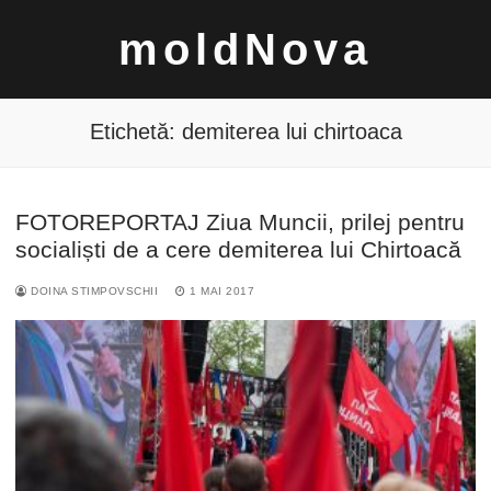
Sari
moldNova
la
conținut
Etichetă:
demiterea lui chirtoaca
FOTOREPORTAJ Ziua Muncii, prilej pentru
Caută
socialiști de a cere demiterea lui Chirtoacă
după:
DOINA STIMPOVSCHII
1 MAI 2017