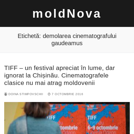
Sari
moldNova
la
conținut
Etichetă:
demolarea cinematografului
gaudeamus
Caută
TIFF – un festival apreciat în lume, dar
după:
ignorat la Chișinău. Cinematografele
clasice nu mai atrag moldovenii
DOINA STIMPOVSCHII
7 OCTOMBRIE 2016