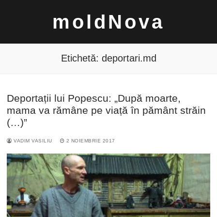
Sari
moldNova
la
conținut
Etichetă:
deportari.md
Deportații lui Popescu: „După moarte,
Caută
mama va rămâne pe viață în pământ străin
după:
(…)”
VADIM VASILIU
2 NOIEMBRIE 2017