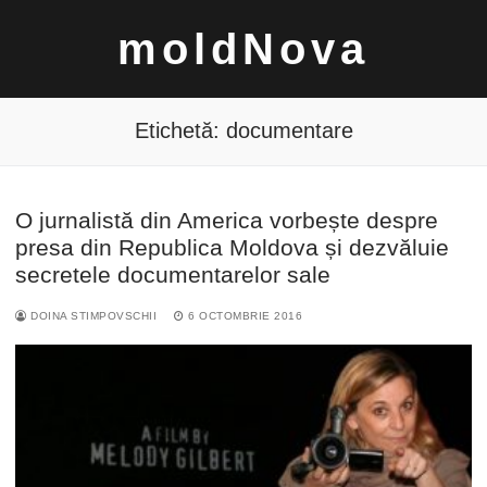
Sari
moldNova
la
conținut
Etichetă:
documentare
O jurnalistă din America vorbește despre
Caută
presa din Republica Moldova și dezvăluie
după:
secretele documentarelor sale
DOINA STIMPOVSCHII
6 OCTOMBRIE 2016