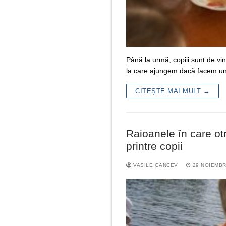
Până la urmă, copiii sunt de v
la care ajungem dacă facem un
CITEȘTE MAI MULT →
Raioanele în care otr
printre copii
VASILE GANCEV
29 NOIEMBR