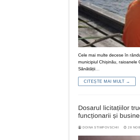
Cele mai multe decese în rândul 
municipiul Chișinău, raioanele Cr
Sănătății…
CITEȘTE MAI MULT →
Dosarul licitațiilor t
funcționarii și busine
DOINA STIMPOVSCHII
28 NOI