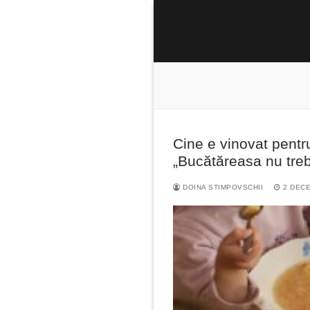
Sari
la
conținut
Cine e vinovat pentru
Caută
„Bucătăreasa nu treb
după:
DOINA STIMPOVSCHII
2 DECE