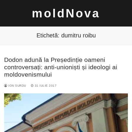
Sari
moldNova
la
conținut
Etichetă:
dumitru roibu
Dodon adună la Președinție oameni
Caută
controversați: anti-unioniști și ideologi ai
după:
moldovenismului
ION SURDU
31 IULIE 2017