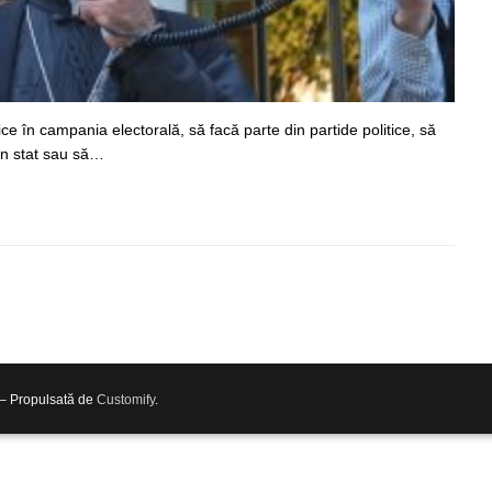
ice în campania electorală, să facă parte din partide politice, să
 în stat sau să…
 – Propulsată de
Customify
.