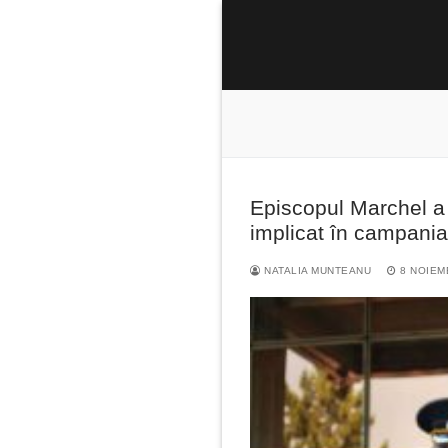
Sari
la
conținut
Episcopul Marchel a c
Caută
implicat în campania
după:
NATALIA MUNTEANU
8 NOIEM