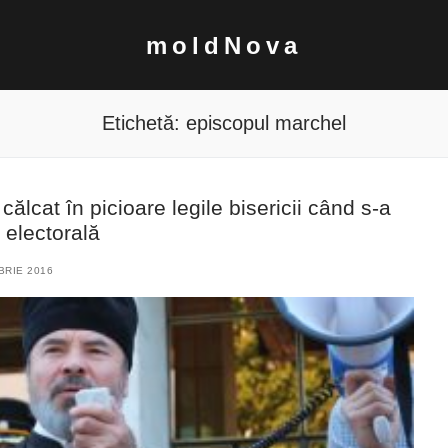
moldNova
Etichetă:
episcopul marchel
ălcat în picioare legile bisericii când s-a
 electorală
BRIE 2016