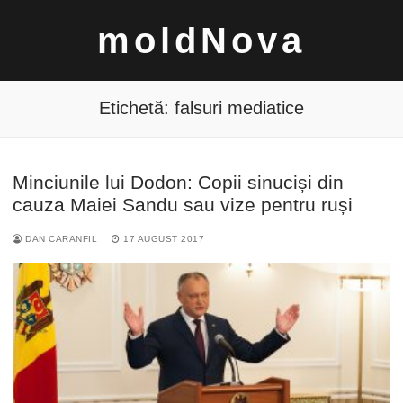
Sari
moldNova
la
conținut
Etichetă:
falsuri mediatice
Minciunile lui Dodon: Copii sinuciși din
Caută
cauza Maiei Sandu sau vize pentru ruși
după:
DAN CARANFIL
17 AUGUST 2017