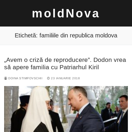
Sari
moldNova
la
conținut
Etichetă:
familiile din republica moldova
„Avem o criză de reproducere”. Dodon vrea
Caută
să apere familia cu Patriarhul Kiril
după:
DOINA STIMPOVSCHII
23 IANUARIE 2018