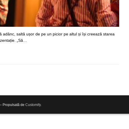
ră adânc, saltă ușor de pe un picior pe altul și își creează starea
ezentație. „Să…
 – Propulsată de
Customify
.