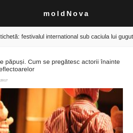
moldNova
tichetă:
festivalul international sub caciula lui gugu
 de păpuși. Cum se pregătesc actorii înainte
eflectoarelor
 2017