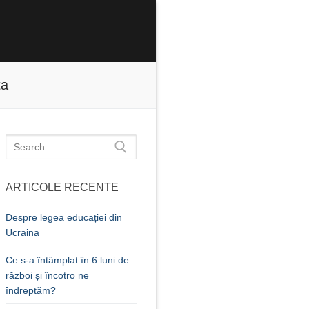
ta
Caută
după:
ARTICOLE RECENTE
Despre legea educației din
Ucraina
Ce s-a întâmplat în 6 luni de
război și încotro ne
îndreptăm?