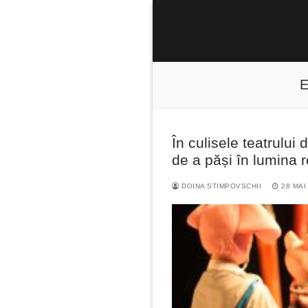
Sari
la
conținut
E
În culisele teatrului
Caută
de a păși în lumina r
după:
DOINA STIMPOVSCHII
28 MAI