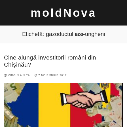
Sari
moldNova
la
conținut
Etichetă:
gazoductul iasi-ungheni
Cine alungă investitorii români din
Caută
Chișinău?
după:
VIRGINIA NICA
7 NOIEMBRIE 2017