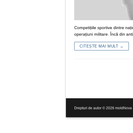
Competițiile sportive dintre naț
operațiuni militare. Încă din an
CITEȘTE MAI MULT →
Drepturi de autor © 2026 moldNova