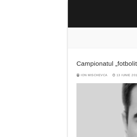
Sari
la
conținut
Campionatul „fotboli
Caută
după:
ION MISCHEVCA
13 IUNIE 20