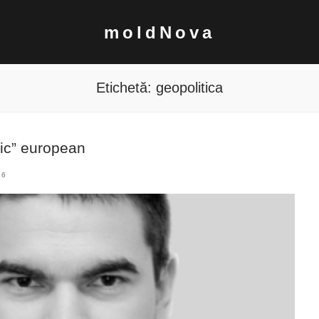
moldNova
Etichetă:
geopolitica
tic” european
16