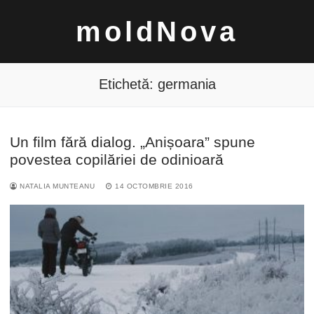
Sari
moldNova
la
conținut
Etichetă:
germania
Un film fără dialog. „Anișoara” spune
Caută
povestea copilăriei de odinioară
după:
NATALIA MUNTEANU
14 OCTOMBRIE 2016