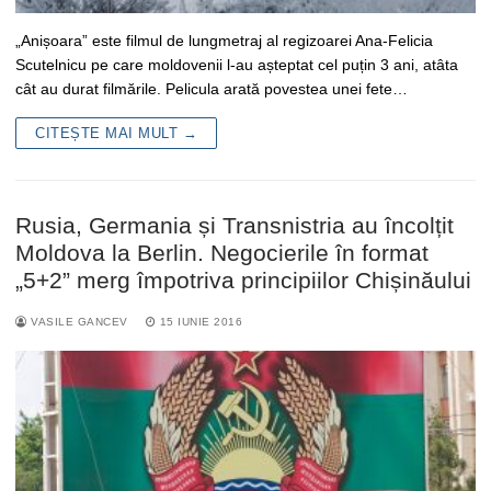
„Anișoara” este filmul de lungmetraj al regizoarei Ana-Felicia
Scutelnicu pe care moldovenii l-au așteptat cel puțin 3 ani, atâta
cât au durat filmările. Pelicula arată povestea unei fete…
CITEȘTE MAI MULT →
Rusia, Germania și Transnistria au încolțit
Moldova la Berlin. Negocierile în format
„5+2” merg împotriva principiilor Chișinăului
VASILE GANCEV
15 IUNIE 2016