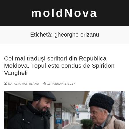
Sari
moldNova
la
conținut
Etichetă:
gheorghe erizanu
Cei mai traduși scriitori din Republica
Caută
Moldova. Topul este condus de Spiridon
după:
Vangheli
NATALIA MUNTEANU
11 IANUARIE 2017