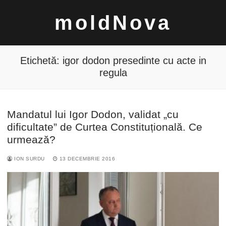
Sari
moldNova
la
conținut
Etichetă:
igor dodon presedinte cu acte in
regula
Caută
Mandatul lui Igor Dodon, validat „cu
după:
dificultate” de Curtea Constituțională. Ce
urmează?
ION SURDU
13 DECEMBRIE 2016