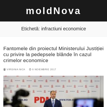
Sari
moldNova
la
conținut
Etichetă:
infractiuni economice
Fantomele din proiectul Ministerului Justiției
Caută
cu privire la pedepsele blânde în cazul
după:
crimelor economice
VIRGINIA NICA
6 NOIEMBRIE 2017