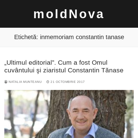
Sari
moldNova
la
conținut
Etichetă:
inmemoriam constantin tanase
„Ultimul editorial”. Cum a fost Omul
Caută
cuvântului şi ziaristul Constantin Tănase
după:
NATALIA MUNTEANU
21 OCTOMBRIE 2017