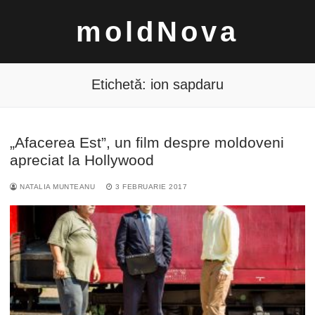
Sari
moldNova
la
conținut
Etichetă:
ion sapdaru
„Afacerea Est”, un film despre moldoveni
Caută
apreciat la Hollywood
după:
NATALIA MUNTEANU
3 FEBRUARIE 2017