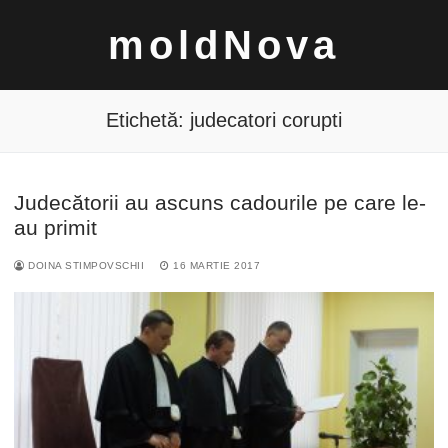
Sari
moldNova
la
conținut
Etichetă:
judecatori corupti
Judecătorii au ascuns cadourile pe care le-
Caută
au primit
după:
DOINA STIMPOVSCHII
16 MARTIE 2017