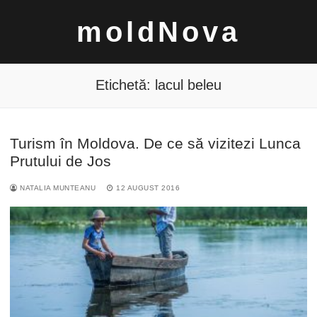
Sari
moldNova
la
conținut
Etichetă:
lacul beleu
Turism în Moldova. De ce să vizitezi Lunca
Caută
Prutului de Jos
după:
NATALIA MUNTEANU
12 AUGUST 2016