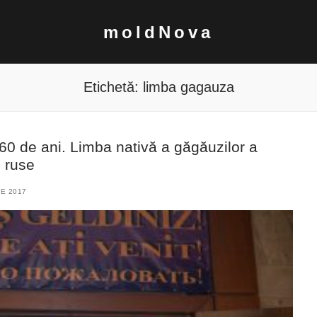
moldNova
Etichetă:
limba gagauza
 60 de ani. Limba nativă a găgăuzilor a
i ruse
E 2017