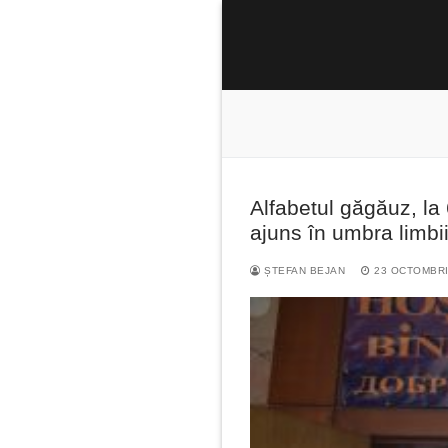
Sari
la
conținut
Alfabetul găgăuz, la
Caută
ajuns în umbra limbi
după:
ȘTEFAN BEJAN
23 OCTOMBRI