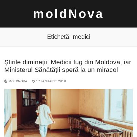
Sari
moldNova
la
conținut
Etichetă:
medici
Știrile dimineții: Medicii fug din Moldova, iar
Caută
Ministerul Sănătății speră la un miracol
după:
MOLDNOVA
17 IANUARIE 2018