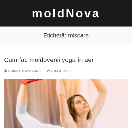
Sari
moldNova
la
conținut
Etichetă:
miscare
Cum fac moldovenii yoga în aer
Caută
DOINA STIMPOVSCHII
2 IULIE 2017
după: