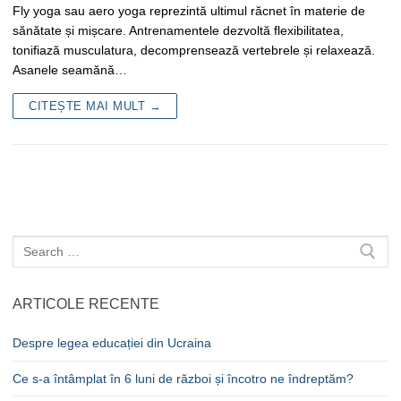
Fly yoga sau aero yoga reprezintă ultimul răcnet în materie de
sănătate și mișcare. Antrenamentele dezvoltă flexibilitatea,
tonifiază musculatura, decomprensează vertebrele și relaxează.
Asanele seamănă…
CITEȘTE MAI MULT →
Caută
după:
ARTICOLE RECENTE
Despre legea educației din Ucraina
Ce s-a întâmplat în 6 luni de război și încotro ne îndreptăm?