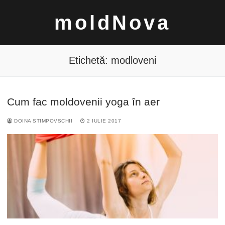
Sari
moldNova
la
conținut
Etichetă:
modloveni
Cum fac moldovenii yoga în aer
Caută
DOINA STIMPOVSCHII
2 IULIE 2017
după: