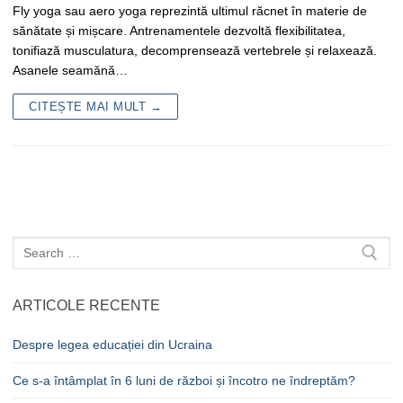
Fly yoga sau aero yoga reprezintă ultimul răcnet în materie de
sănătate și mișcare. Antrenamentele dezvoltă flexibilitatea,
tonifiază musculatura, decomprensează vertebrele și relaxează.
Asanele seamănă…
CITEȘTE MAI MULT →
Caută
după:
ARTICOLE RECENTE
Despre legea educației din Ucraina
Ce s-a întâmplat în 6 luni de război și încotro ne îndreptăm?