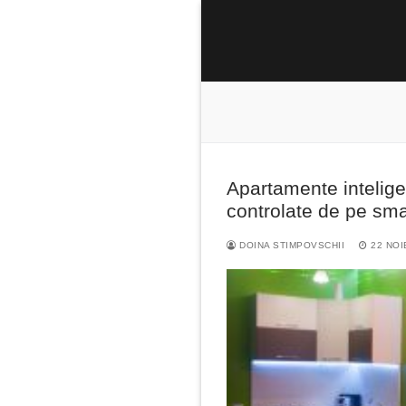
Sari
la
conținut
Apartamente inteligen
Caută
controlate de pe sm
după:
DOINA STIMPOVSCHII
22 NOI