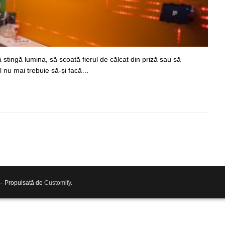
 stingă lumina, să scoată fierul de călcat din priză sau să
l nu mai trebuie să-și facă…
 – Propulsată de
Customify
.